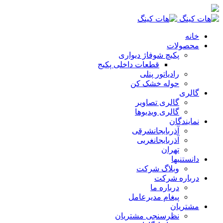
خانه
محصولات
پکیچ شوفاژ دیواری
قطعات داخلی پکیج
رادیاتور پنلی
حوله خشک کن
گالری
گالری تصاویر
گالری ویدیوها
نمایندگان
آذربایجانشرقی
آذربایجانغربی
تهران
دانستنیها
وبلاگ شرکت
درباره شرکت
درباره ما
پیغام مدیرعامل
مشتریان
نظرسنجی مشتریان